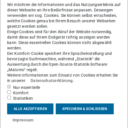
Wir möchten die Informationen und das Nutzungserlebnis auf
dieser Webseite an Ihre Bedürfnisse anpassen. Deswegen
Versuchspersonen für Studie auf dem Campus
verwenden wir sog. Cookies. Sie können selbst entscheiden,
Lichtwiese gesucht
welche Cookies genau bei Ihrem Besuch unserer Webseiten
11.05.2020
gesetzt werden sollen.
Einige Cookies sind für den Abruf der Website notwendig,
Im Rahmen einer Masterarbeit am Institut für
damit diese auf Ihrem Endgerät richtig anzeigen werden
Arbeitswissenschaften wird eine Studie zur Evaluierung eines
kann. Diese essentiellen Cookies können nicht abgewählt
EMG-Messsystems durchgeführt. Für diese Studie werden no…
werden.
Der Komfort-Cookie speichert Ihre Spracheinstellung und
bevorzugte Suchmaschine, während „Statistik“ die
Auswertung durch die Open-Source-Statistik-Software
„Matomo“ regelt.
Weitere Informationen zum Einsatz von Cookies erhalten Sie
in unserer
Datenschutzerklärung
.
Nur essentielle
Komfort
Statistiken
ALLE AKZEPTIEREN
SPEICHERN & SCHLIESSEN
Impressum