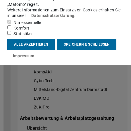
Gesundheit & Flexibilität
„Matomo“ regelt.
Weitere Informationen zum Einsatz von Cookies erhalten Sie
Übersicht
in unserer
Datenschutzerklärung
.
STÄRKE
Nur essentielle
Komfort
Belastungsstudie bei Triebfahrzeugführern der
Statistiken
DB Regio AG
4-Tage-Woche
ALLE AKZEPTIEREN
SPEICHERN & SCHLIESSEN
Kompetenz- & Organisationsentwicklung
Impressum
Übersicht
KompAKI
CyberTech
Mittelstand-Digital Zentrum Darmstadt
ESKIMO
ZuKIPro
Arbeitsbewertung & Arbeitsplatzgestaltung
Übersicht