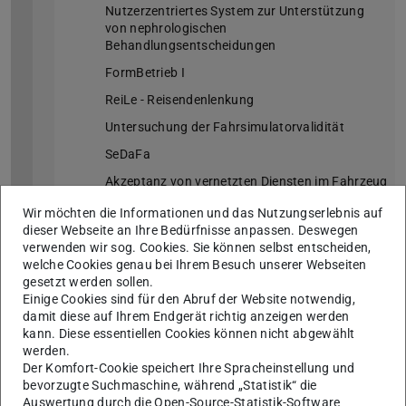
Nutzerzentriertes System zur Unterstützung
von nephrologischen
Behandlungsentscheidungen
FormBetrieb I
ReiLe - Reisendenlenkung
Untersuchung der Fahrsimulatorvalidität
SeDaFa
Akzeptanz von vernetzten Diensten im Fahrzeug
Produktergonomie & Usability
Wir möchten die Informationen und das Nutzungserlebnis auf
dieser Webseite an Ihre Bedürfnisse anpassen. Deswegen
Übersicht
verwenden wir sog. Cookies. Sie können selbst entscheiden,
welche Cookies genau bei Ihrem Besuch unserer Webseiten
Komfort von Flugzeug- und Fahrzeugsitzen
gesetzt werden sollen.
Usability von medizinischen Produkten
Einige Cookies sind für den Abruf der Website notwendig,
damit diese auf Ihrem Endgerät richtig anzeigen werden
Mittelstand Digital Zentrum Darmstadt
kann. Diese essentiellen Cookies können nicht abgewählt
werden.
Mensch & Organisation
Der Komfort-Cookie speichert Ihre Spracheinstellung und
bevorzugte Suchmaschine, während „Statistik“ die
Übersicht
Auswertung durch die Open-Source-Statistik-Software