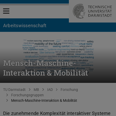
Menü öffnen
Arbeitswissenschaft
Mensch-Maschine-
Interaktion & Mobilität
Sie befinden sich hier:
TU Darmstadt
MB
IAD
Forschung
Forschungsgruppen
Mensch-Maschine-Interaktion & Mobilität
Die zunehmende Komplexität interaktiver Systeme