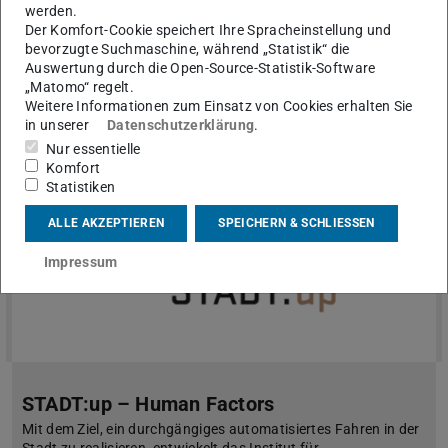
wird untersucht, wie sich der Übergang von einer überwiegend
werden.
menschgeführten zu einer automatisierten
Der Komfort-Cookie speichert Ihre Spracheinstellung und
Verkehrsumgebung auf die Interaktion zwischen dem
bevorzugte Suchmaschine, während „Statistik“ die
automatisierten Fahrsystem und den nicht automatisierten V…
Auswertung durch die Open-Source-Statistik-Software
„Matomo“ regelt.
Weitere Informationen zum Einsatz von Cookies erhalten Sie
in unserer
Datenschutzerklärung
.
Nur essentielle
Komfort
Statistiken
ALLE AKZEPTIEREN
SPEICHERN & SCHLIESSEN
Impressum
STADT:up – Human Factors
Mit dem Ziel, ein durchgängiges automatisiertes Fahren in der
Stadt zu realisieren, entwickelt das Institut für