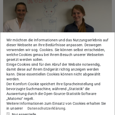
Wir möchten die Informationen und das Nutzungserlebnis auf
dieser Webseite an Ihre Bedürfnisse anpassen. Deswegen
verwenden wir sog. Cookies. Sie können selbst entscheiden,
welche Cookies genau bei Ihrem Besuch unserer Webseiten
Bild: IAD
gesetzt werden sollen.
Einige Cookies sind für den Abruf der Website notwendig,
damit diese auf Ihrem Endgerät richtig anzeigen werden
Ziele
kann. Diese essentiellen Cookies können nicht abgewählt
werden.
Wir wollen herausfinden, wie Menschen grundsätzlich der
Der Komfort-Cookie speichert Ihre Spracheinstellung und
Idee gegenüber eingestellt sind, dass Roboter
bevorzugte Suchmaschine, während „Statistik“ die
Auswertung durch die Open-Source-Statistik-Software
Führungsfunktionen im Betrieb übernehmen könnten.
„Matomo“ regelt.
Dabei gilt es zum einen zwischen den technischen
Weitere Informationen zum Einsatz von Cookies erhalten Sie
Möglichkeiten (verschiedene Arten von Robotern) und
in unserer
Datenschutzerklärung
.
auch den Arbeitsaufgaben, sowie den daraus
Nur essentielle