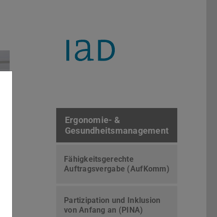
Ergonomie- &
Gesundheitsmanagement
Bild: IAD
Fähigkeitsgerechte
Auftragsvergabe (AufKomm)
Partizipation und Inklusion
von Anfang an (PINA)