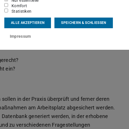
Nur essentielle
Komfort
Statistiken
ALLE AKZEPTIEREN
SPEICHERN & SCHLIESSEN
 dieses Forschungsprojektes bearbeitet:
Impressum
duktionsmitarbeiter?
gerecht?
ht ein?
n sollen in der Praxis überprüft und ferner deren
smaßnahmen am Arbeitsplatz abgesichert werden.
ne Datenbank generiert werden, in der erhobene
und zu verschiedenen Fragestellungen