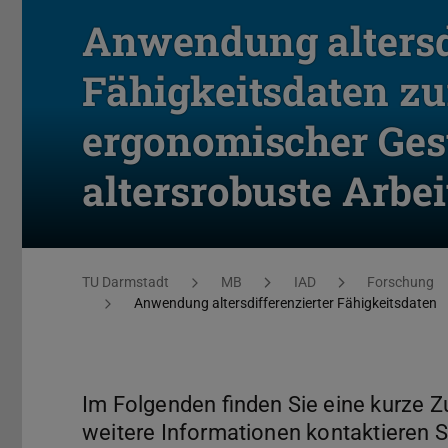
Anwendung altersd
Fähigkeitsdaten zu
ergonomischer Ges
altersrobuste Arbei
Sie befinden sich hier:
TU Darmstadt
MB
IAD
Forschung
Anwendung altersdifferenzierter Fähigkeitsdaten
Im Folgenden finden Sie eine kurze 
weitere Informationen kontaktieren Si