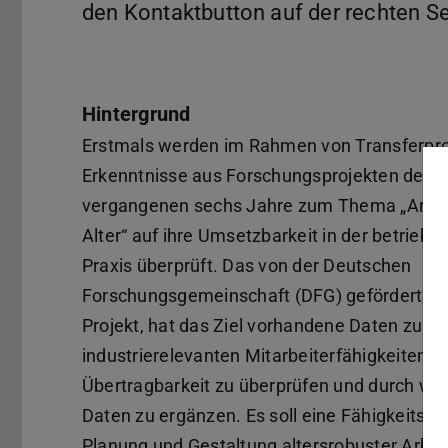
den Kontaktbutton auf der rechten Se
Hintergrund
Erstmals werden im Rahmen von Transferpr
Erkenntnisse aus Forschungsprojekten der
vergangenen sechs Jahre zum Thema „Arbei
Alter“ auf ihre Umsetzbarkeit in der betriebli
Praxis überprüft. Das von der Deutschen
Forschungsgemeinschaft (DFG) geförderte 3-
Projekt, hat das Ziel vorhandene Daten zu
industrierelevanten Mitarbeiterfähigkeiten au
Übertragbarkeit zu überprüfen und durch wei
Daten zu ergänzen. Es soll eine Fähigkeitsd
Planung und Gestaltung altersrobuster Arbei