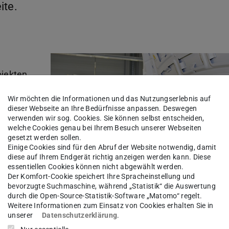
ite.
ojekten
Wir möchten die Informationen und das Nutzungserlebnis auf
t und
dieser Webseite an Ihre Bedürfnisse anpassen. Deswegen
verwenden wir sog. Cookies. Sie können selbst entscheiden,
chen
welche Cookies genau bei Ihrem Besuch unserer Webseiten
gesetzt werden sollen.
Einige Cookies sind für den Abruf der Website notwendig, damit
jährige
diese auf Ihrem Endgerät richtig anzeigen werden kann. Diese
essentiellen Cookies können nicht abgewählt werden.
Der Komfort-Cookie speichert Ihre Spracheinstellung und
f ihre
bevorzugte Suchmaschine, während „Statistik“ die Auswertung
Bildquelle: Daimler AG
durch die Open-Source-Statistik-Software „Matomo“ regelt.
tere
Weitere Informationen zum Einsatz von Cookies erhalten Sie in
atenbank entwickelt werden, die anschließend zur
unserer
Datenschutzerklärung
.
tsplätze genutzt werden soll.