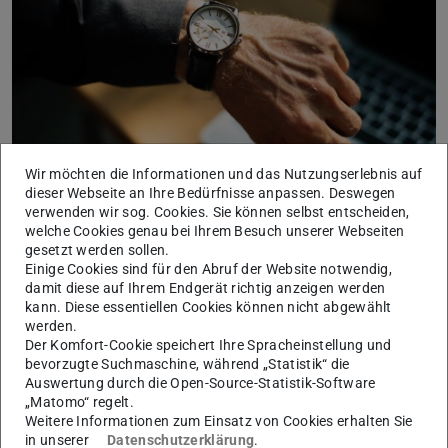
Wir möchten die Informationen und das Nutzungserlebnis auf
dieser Webseite an Ihre Bedürfnisse anpassen. Deswegen
verwenden wir sog. Cookies. Sie können selbst entscheiden,
welche Cookies genau bei Ihrem Besuch unserer Webseiten
gesetzt werden sollen.
Hintergrund
Einige Cookies sind für den Abruf der Website notwendig,
Ein Unternehmen der Baubranche plant die Einführung
damit diese auf Ihrem Endgerät richtig anzeigen werden
kann. Diese essentiellen Cookies können nicht abgewählt
eines neuen Arbeitszeitmodells im Unternehmen: Die „4
werden.
Tage Woche“. Dieses Arbeitszeitmodell sieht die
Der Komfort-Cookie speichert Ihre Spracheinstellung und
bevorzugte Suchmaschine, während „Statistik“ die
Reduktion der Wochenarbeitstage von fünf auf vier vor,
Auswertung durch die Open-Source-Statistik-Software
wobei der Freitag künftig für alle Mitarbeiter zum freien
„Matomo“ regelt.
Tag werden soll. Im Rahmen der Maßnahme wird die
Weitere Informationen zum Einsatz von Cookies erhalten Sie
in unserer
Datenschutzerklärung
.
Wochenarbeitszeit von 38 auf 36 Stunden reduziert, die