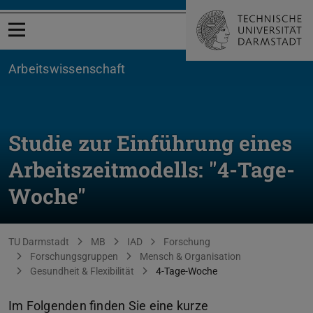
Menü öffnen
Arbeitswissenschaft
Studie zur Einführung eines
Arbeitszeitmodells: "4-Tage-
Woche"
Sie befinden sich hier:
TU Darmstadt
MB
IAD
Forschung
Forschungsgruppen
Mensch & Organisation
Gesundheit & Flexibilität
4-Tage-Woche
Im Folgenden finden Sie eine kurze