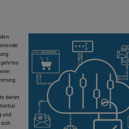
 den
nehmende
zung
egehrtes
önnen
cherung
e
e bietet
tential
g und
 sich