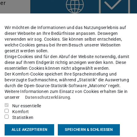
der
Wir möchten die Informationen und das Nutzungserlebnis auf
dieser Webseite an Ihre Bedürfnisse anpassen. Deswegen
verwenden wir sog. Cookies. Sie können selbst entscheiden,
e Faktoren in Bezug auf diese Abwägung eine
welche Cookies genau bei Ihrem Besuch unserer Webseiten
gesetzt werden sollen.
 Kontexte, wie Online-Shopping, vernetzte
Einige Cookies sind für den Abruf der Website notwendig, damit
diese auf Ihrem Endgerät richtig anzeigen werden kann. Diese
rkenntnisse fließen auch in die Gestaltung
essentiellen Cookies können nicht abgewählt werden.
Faktoren wie Transparenz, Akzeptanz und
Der Komfort-Cookie speichert Ihre Spracheinstellung und
bevorzugte Suchmaschine, während „Statistik“ die Auswertung
durch die Open-Source-Statistik-Software „Matomo“ regelt.
Weitere Informationen zum Einsatz von Cookies erhalten Sie in
unserer
Datenschutzerklärung
.
Nur essentielle
Komfort
Statistiken
ALLE AKZEPTIEREN
SPEICHERN & SCHLIESSEN