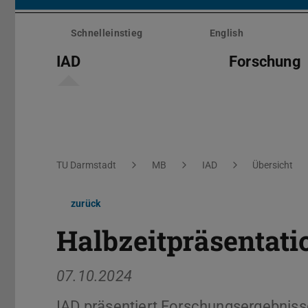
Menü
überspringen
Schnelleinstieg
English
IAD
Forschung
Sie befinden sich hier:
TU Darmstadt
MB
IAD
Übersicht
zurück
Halbzeitpräsentati
07.10.2024
IAD präsentiert Forschungsergebnisse