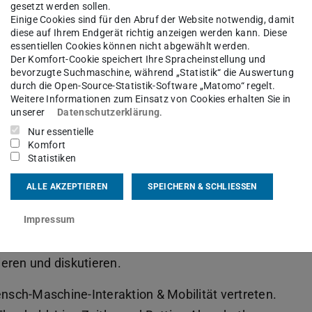
gesetzt werden sollen.
Einige Cookies sind für den Abruf der Website notwendig, damit
diese auf Ihrem Endgerät richtig anzeigen werden kann. Diese
essentiellen Cookies können nicht abgewählt werden.
Der Komfort-Cookie speichert Ihre Spracheinstellung und
bevorzugte Suchmaschine, während „Statistik“ die Auswertung
durch die Open-Source-Statistik-Software „Matomo“ regelt.
Weitere Informationen zum Einsatz von Cookies erhalten Sie in
unserer
Datenschutzerklärung
.
Nur essentielle
ingen die Halbzeitpräsentation des vom
Komfort
aschutz (BMWK) geförderten Projekts
Statistiken
twicklung von Konzepten und Pilotapplikationen für
ALLE AKZEPTIEREN
SPEICHERN & SCHLIESSEN
taltung bot den Partnern aus Industrie und
ngsergebnisse dem Fachpublikum sowie
Impressum
isteriums für Wirtschaft und Klimaschutz und
eren und diskutieren.
sch-Maschine-Interaktion & Mobilität vertreten.