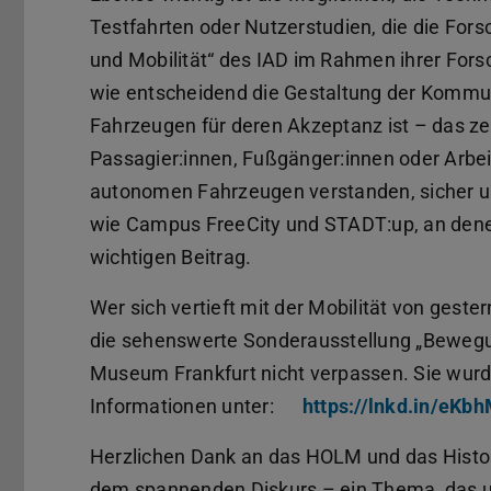
Testfahrten oder Nutzerstudien, die die Fo
und Mobilität“ des IAD im Rahmen ihrer Fors
wie entscheidend die Gestaltung der Komm
Fahrzeugen für deren Akzeptanz ist – das z
Passagier:innen, Fußgänger:innen oder Arbei
autonomen Fahrzeugen verstanden, sicher un
wie Campus FreeCity und STADT:up, an denen s
wichtigen Beitrag.
Wer sich vertieft mit der Mobilität von gest
die sehenswerte Sonderausstellung „Bewegung
Museum Frankfurt nicht verpassen. Sie wurde
Informationen unter:
https://lnkd.in/eKb
Herzlichen Dank an das HOLM und das Histor
dem spannenden Diskurs – ein Thema, das u