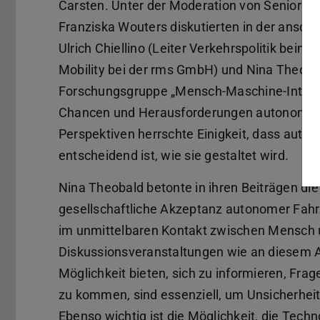
Carsten. Unter der Moderation von Senior 
Franziska Wouters diskutierten in der ansch
Ulrich Chiellino (Leiter Verkehrspolitik bei
Mobility bei der rms GmbH) und Nina Theobal
Forschungsgruppe „Mensch-Maschine-Interakti
Chancen und Herausforderungen autonomer Mo
Perspektiven herrschte Einigkeit, dass aut
entscheidend ist, wie sie gestaltet wird.
Nina Theobald betonte in ihren Beiträgen die
gesellschaftliche Akzeptanz autonomer Fahr
im unmittelbaren Kontakt zwischen Mensch 
Diskussionsveranstaltungen wie an diesem Ab
Möglichkeit bieten, sich zu informieren, Frag
zu kommen, sind essenziell, um Unsicherhe
Ebenso wichtig ist die Möglichkeit, die Tech