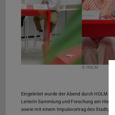
Zurück
© HOLM
Pause
Eingeleitet wurde der Abend durch HOLM Ges
Leiterin Sammlung und Forschung am Histor
sowie mit einem Impulsvortrag des Stadtgeo