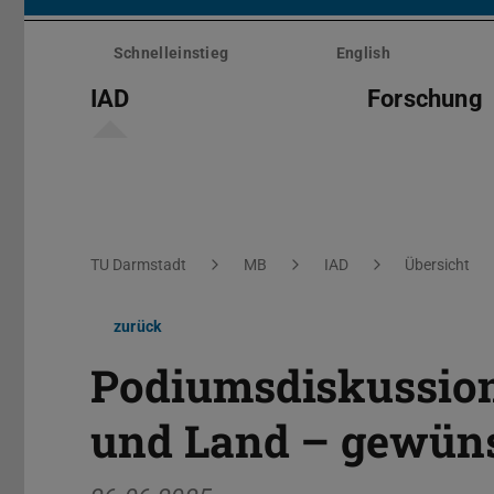
Menü
überspringen
Schnelleinstieg
English
IAD
Forschung
Sie befinden sich hier:
TU Darmstadt
MB
IAD
Übersicht
zurück
Podiumsdiskussion
und Land – gewüns