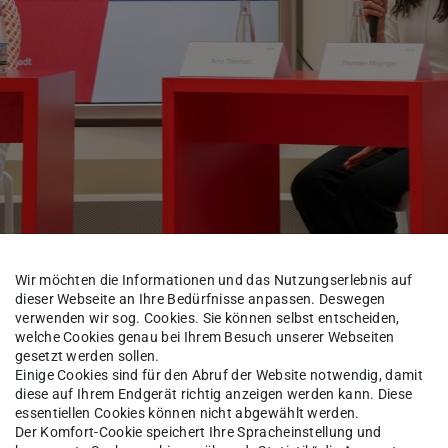
Wir möchten die Informationen und das Nutzungserlebnis auf
dieser Webseite an Ihre Bedürfnisse anpassen. Deswegen
verwenden wir sog. Cookies. Sie können selbst entscheiden,
welche Cookies genau bei Ihrem Besuch unserer Webseiten
gesetzt werden sollen.
chäftsführer Michael Kadow, Kuratorin und
Einige Cookies sind für den Abruf der Website notwendig, damit
ischen Museum Frankfurt Prof. Dr. Nina Gorgus
diese auf Ihrem Endgerät richtig anzeigen werden kann. Diese
essentiellen Cookies können nicht abgewählt werden.
grafen und Zukunftsforschers Dr. Stefan
Der Komfort-Cookie speichert Ihre Spracheinstellung und