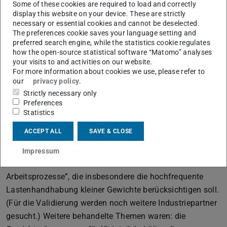
Frau Dr. Guth (Volkswagen AG) in Wolfsburg statt.
Some of these cookies are required to load and correctly
display this website on your device. These are strictly
Herr Fiebig, der Leiter des Standortes Wolfsburg begrüßte
necessary or essential cookies and cannot be deselected.
die Teilnehmer und stellte Unternehmen und Standort kurz
The preferences cookie saves your language setting and
preferred search engine, while the statistics cookie regulates
vor. Ein Vortrag über die Bewertung ergonomischer
how the open-source statistical software “Matomo” analyses
Gestaltungsgüte in Entwicklung und Planung bei der
your visits to and activities on our website.
Volkswagen AG belegte den Bedarf an einem für die
For more information about cookies we use, please refer to
our
privacy policy
.
Simulation geeigneten, einheitlichen Menschmodell. Ein
Strictly necessary only
Vortrag über das bei der Audi AG verwendete
Preferences
Ergonomiebewertungssystem APSA zeigte die
Statistics
Einsatzbereiche dieses auf der Grundlage des AAWS
ACCEPT ALL
SAVE & CLOSE
(Automotive Assembly Worksheets) entwickelten Tools.
Herr Steinberg (BAuA) erläuterte den Entwicklungsstand
Impressum
der neuen Leitmerkmalmethode “Manuelle
Arbeitsprozesse”, die insbesondere die hochfrequente
Lastenhandhabung kleiner Gewichte berücksichtigen soll.
(Für die Validierung werden noch weitere Industriepartner
gesucht.) Weitere behandelte Themen waren: die