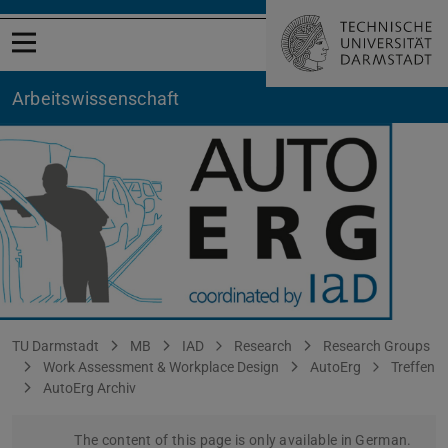
Open menu
Arbeitswissenschaft
2007-11-08
You are here:
TU Darmstadt
MB
IAD
Research
Research Groups
Work Assessment & Workplace Design
AutoErg
Treffen
AutoErg Archiv
The content of this page is only available in German.