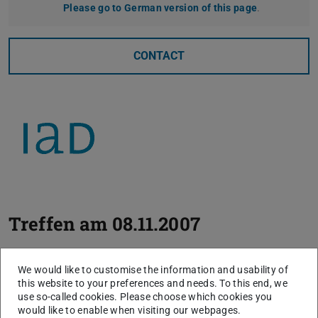
Please go to German version of this page
.
CONTACT
Treffen am 08.11.2007
Ort:
Volkswagen Werk Wolfsburg
We would like to customise the information and usability of
Datum:
Donnerstag, 8. November 2007
this website to your preferences and needs. To this end, we
use so-called cookies. Please choose which cookies you
Der zweite AutoErg Workshop fand auf Einladung von
would like to enable when visiting our webpages.