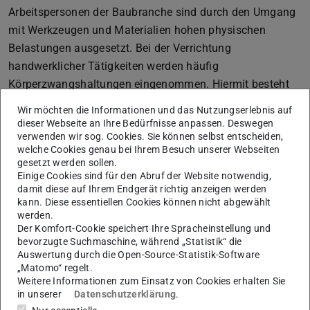
Arbeitspersonen der Baubranche sind durch den Umgang
mit Werkzeugen und Materialien hohen physischen
Belastungen ausgesetzt. Bei der Verrichtung
handwerklicher Tätigkeiten werden häufig
Körperzwangshaltungen eingenommen. Hiermit besteht
langfristig das Risiko körperlicher Schädigung.
Wir möchten die Informationen und das Nutzungserlebnis auf
dieser Webseite an Ihre Bedürfnisse anpassen. Deswegen
verwenden wir sog. Cookies. Sie können selbst entscheiden,
welche Cookies genau bei Ihrem Besuch unserer Webseiten
gesetzt werden sollen.
Einige Cookies sind für den Abruf der Website notwendig,
damit diese auf Ihrem Endgerät richtig anzeigen werden
kann. Diese essentiellen Cookies können nicht abgewählt
werden.
Der Komfort-Cookie speichert Ihre Spracheinstellung und
bevorzugte Suchmaschine, während „Statistik“ die
Auswertung durch die Open-Source-Statistik-Software
„Matomo“ regelt.
Weitere Informationen zum Einsatz von Cookies erhalten Sie
in unserer
Datenschutzerklärung
.