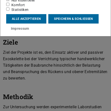
Nur essentielle
Komfort
Statistiken
ALLE AKZEPTIEREN
SPEICHERN & SCHLIESSEN
Impressum
Ziele
Ziel der Projekte ist es, den Einsatz aktiver und passiver
Exoskelette bei der Verrichtung typischer handwerklicher
Tätigkeiten der Baubranche hinsichtlich der Belastung
und Beanspruchung des Rückens und oberer Extremitäten
zu bewerten.
Methodik
Zur Untersuchung werden experimentelle Laborstudien