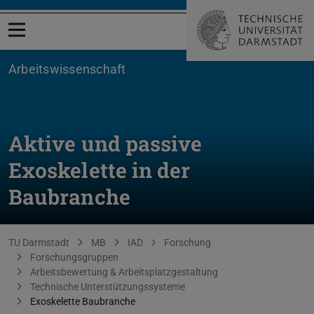
Menü öffnen
Arbeitswissenschaft
Aktive und passive
Exoskelette in der
Baubranche
Sie befinden sich hier:
TU Darmstadt
MB
IAD
Forschung
Forschungsgruppen
Arbeitsbewertung & Arbeitsplatzgestaltung
Technische Unterstützungssysteme
Exoskelette Baubranche